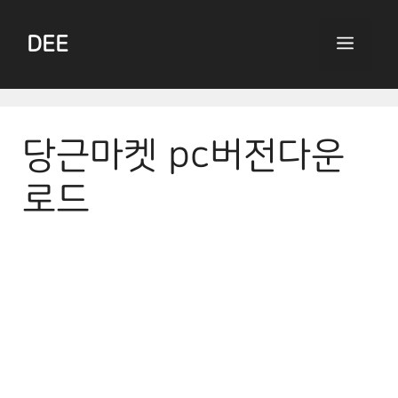
Skip
to
DEE
Menu
content
당근마켓 pc버전다운
로드