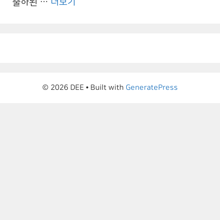
출하된 …
더보기
© 2026 DEE
• Built with
GeneratePress