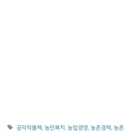
Tags
공익직불제
,
농민복지
,
농업경영
,
농촌경제
,
농촌