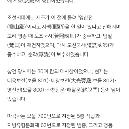
에 자장(慈藏)이 창건하였습니다.
조선시대에는 세조가 이 절에 들려 ‘영산전
(靈山殿)’이라고 사액(賜額)을 한 일이 있다고 전해지며,
고려 명종 때 보조국사(普照國師)가 중수하고, 범일
(梵日)이 재건하였으며, 다시 도선국사(道詵國師)가
중수하고, 순각(淳覺)이 보수하였습니다.
창건 당시에는 30여 칸의 대사찰이었으나, 현재는
대웅보전(보물 801)·대광보전(大光寶殿:보물 802)·
영산전(보물 800)·사천왕문·해탈문(解脫門) 등이 남아
있습니다.
마곡사는 보물 799번으로 지정된 5층 석탑과
지방유형문화재 62번으로 지정된 범종, 그리고 청동