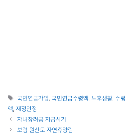
Tags
국민연금가입
,
국민연금수령액
,
노후생활
,
수령
액
,
재정안정
자녀장려금 지급시기
보령 원산도 자연휴양림