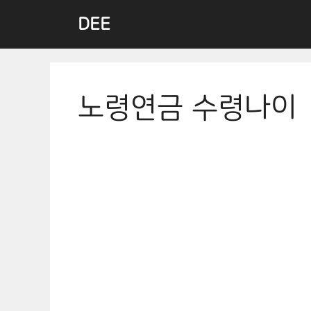
Skip
DEE
to
content
노령연금 수령나이