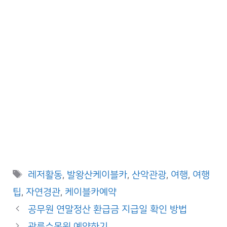
Tags
레저활동
,
발왕산케이블카
,
산악관광
,
여행
,
여행
팁
,
자연경관
,
케이블카예약
공무원 연말정산 환급금 지급일 확인 방법
광릉수목원 예약하기