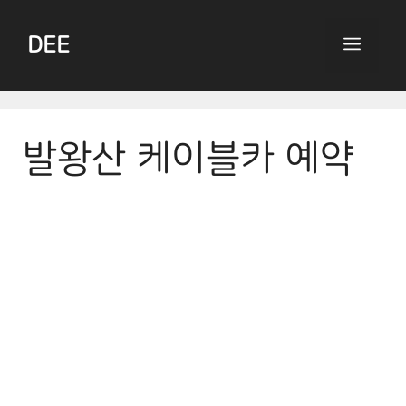
Skip
to
DEE
Menu
content
발왕산 케이블카 예약