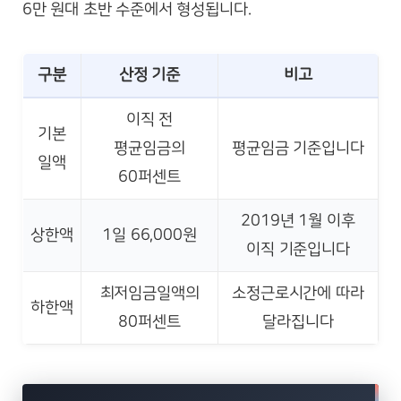
6만 원대 초반 수준에서 형성됩니다.
구분
산정 기준
비고
이직 전
기본
평균임금의
평균임금 기준입니다
일액
60퍼센트
2019년 1월 이후
상한액
1일 66,000원
이직 기준입니다
최저임금일액의
소정근로시간에 따라
하한액
80퍼센트
달라집니다