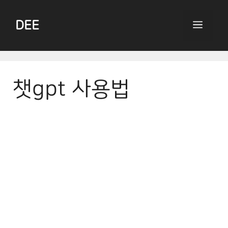
Skip
to
DEE
Menu
content
챗gpt 사용법