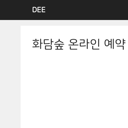
Skip
DEE
to
content
화담숲 온라인 예약