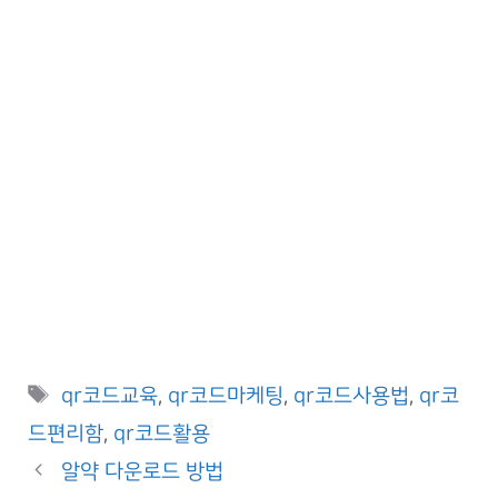
Tags
qr코드교육
,
qr코드마케팅
,
qr코드사용법
,
qr코
드편리함
,
qr코드활용
알약 다운로드 방법